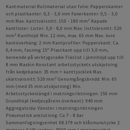
Kantmaterial Rullmaterial utan folie: Papperskanter
och plastkanter: 0,3 - 3,0 mm Fanerkanter: 0,5 - 3,0
mm Max. kanttvärsnitt: 150 - 180 mm² Kapade
kantlister: Lister: 3,0 - 8,0 mm Max. listtvärsnitt: 520
mm² Kanthöjd: Min. 12 mm, max. 65 mm Max. övre
kantöverhäng: 2 mm Kantprofiler: Papperskant: Ca.
0,4 mm, fasning 15° Plastkant upp till 3,0 mm,
beroende på verktygsradie Fräslist i jämnhöjd upp till
8 mm Maskin Konstant arbetsstyckets utskjutning
från kedjebanan: 35 mm + kanttjocklek Max.
skärtvärsnitt: 520 mm² Genomgångsbredd: Min. 65
mm (med 35 mm utskjutning) Min.
Arbetsstyckeslängd i matningsriktningen: 150 mm
Grundhöjd (kedjespårens överkant): 940 mm
Aggregatsida: Vänster i matningsriktningen
Pneumatisk anslutning: Ca 7 - 8 bar
Sammanfogningsenhet 08.379 och blåsmunstycke 2
motorer 4 kW vardera, 9000 rpm Limningsenhet