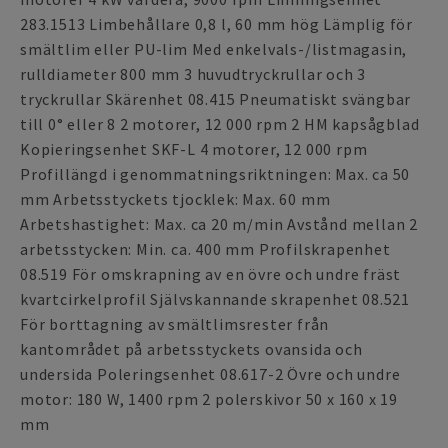
283.1513 Limbehållare 0,8 l, 60 mm hög Lämplig för
smältlim eller PU-lim Med enkelvals-/listmagasin,
rulldiameter 800 mm 3 huvudtryckrullar och 3
tryckrullar Skärenhet 08.415 Pneumatiskt svängbar
till 0° eller 8 2 motorer, 12 000 rpm 2 HM kapsågblad
Kopieringsenhet SKF-L 4 motorer, 12 000 rpm
Profillängd i genommatningsriktningen: Max. ca 50
mm Arbetsstyckets tjocklek: Max. 60 mm
Arbetshastighet: Max. ca 20 m/min Avstånd mellan 2
arbetsstycken: Min. ca. 400 mm Profilskrapenhet
08.519 För omskrapning av en övre och undre fräst
kvartcirkelprofil Självskannande skrapenhet 08.521
För borttagning av smältlimsrester från
kantområdet på arbetsstyckets ovansida och
undersida Poleringsenhet 08.617-2 Övre och undre
motor: 180 W, 1400 rpm 2 polerskivor 50 x 160 x 19
mm