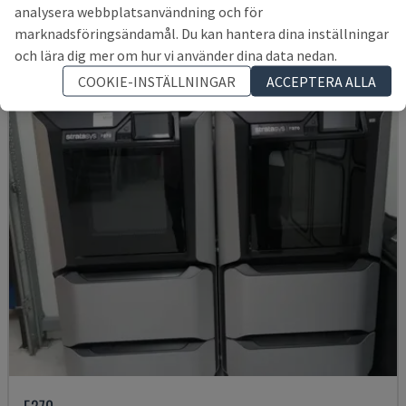
TYSKLAND
2024
2.489 tim.
analysera webbplatsanvändning och för
493 291 SEK
marknadsföringsändamål. Du kan hantera dina inställningar
och lära dig mer om hur vi använder dina data nedan.
COOKIE-INSTÄLLNINGAR
ACCEPTERA ALLA