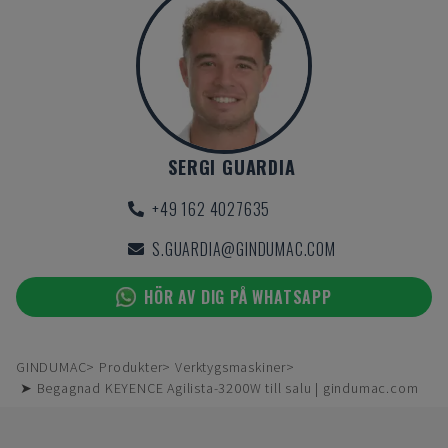
SERGI GUARDIA
+49 162 4027635
S.GUARDIA@GINDUMAC.COM
HÖR AV DIG PÅ WHATSAPP
GINDUMAC
Produkter
Verktygsmaskiner
➤ Begagnad KEYENCE Agilista-3200W till salu | gindumac.com