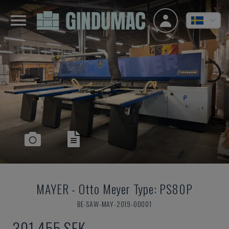
MAYER
-
Otto Meyer Type: PS80P
BE-SAW-MAY-2019-00001
301 455 SEK