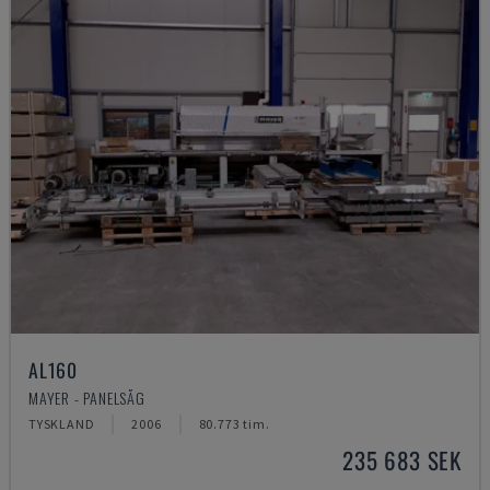
AL160
MAYER - PANELSÅG
TYSKLAND
2006
80.773 tim.
235 683 SEK