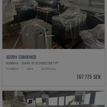
XD20V COMBINED
HANWHA - SVARV AV SCHWEIZISK TYP
SCHWEIZ
2014
22.076 tim.
767 775 SEK