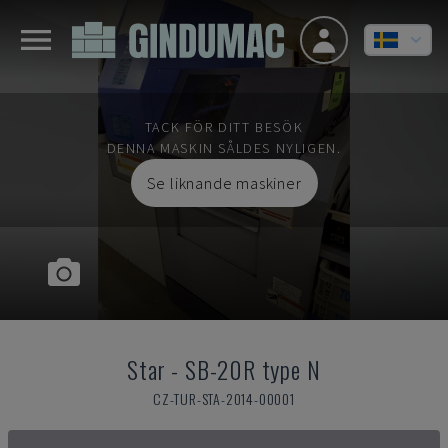
TACK FÖR DITT BESÖK
DENNA MASKIN SÅLDES NYLIGEN.
Se liknande maskiner
Star
-
SB-20R type N
CZ-TUR-STA-2014-00001