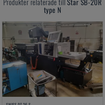
Produkter relaterade till
Star
SB-20R
type N
SWISS DT 26 S