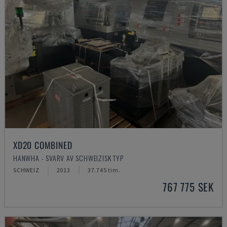
XD20 COMBINED
HANWHA - SVARV AV SCHWEIZISK TYP
SCHWEIZ
2013
37.745 tim.
767 775 SEK