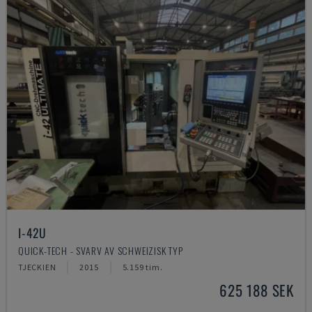
I-42U
QUICK-TECH - SVARV AV SCHWEIZISK TYP
TJECKIEN
2015
5.159 tim.
625 188 SEK