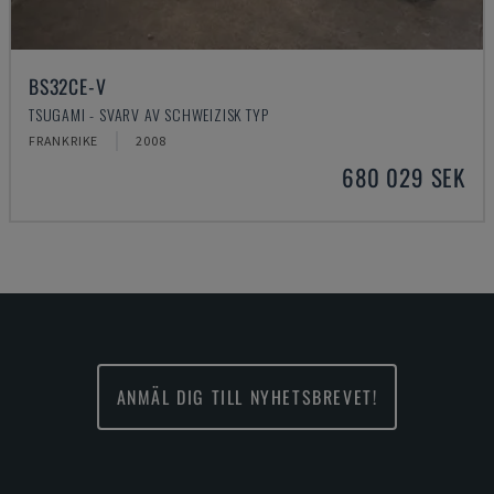
BS32CE-V
TSUGAMI - SVARV AV SCHWEIZISK TYP
FRANKRIKE
2008
680 029 SEK
ANMÄL DIG TILL NYHETSBREVET!