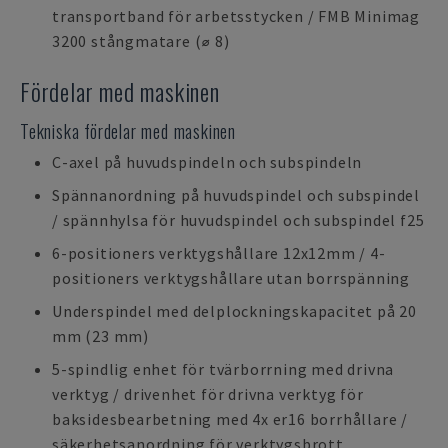
transportband för arbetsstycken / FMB Minimag
3200 stångmatare (⌀ 8)
Fördelar med maskinen
Tekniska fördelar med maskinen
C-axel på huvudspindeln och subspindeln
Spännanordning på huvudspindel och subspindel
/ spännhylsa för huvudspindel och subspindel f25
6-positioners verktygshållare 12x12mm / 4-
positioners verktygshållare utan borrspänning
Underspindel med delplockningskapacitet på 20
mm (23 mm)
5-spindlig enhet för tvärborrning med drivna
verktyg / drivenhet för drivna verktyg för
baksidesbearbetning med 4x er16 borrhållare /
säkerhetsanordning för verktygsbrott