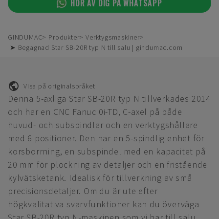
HÖR AV DIG PÅ WHATSAPP
GINDUMAC
Produkter
Verktygsmaskiner
➤ Begagnad Star SB-20R typ N till salu | gindumac.com
Visa på originalspråket
Denna 5-axliga Star SB-20R typ N tillverkades 2014
och har en CNC Fanuc 0i-TD, C-axel på både
huvud- och subspindlar och en verktygshållare
med 6 positioner. Den har en 5-spindlig enhet för
korsborrning, en subspindel med en kapacitet på
20 mm för plockning av detaljer och en fristående
kylvätsketank. Idealisk för tillverkning av små
precisionsdetaljer. Om du är ute efter
högkvalitativa svarvfunktioner kan du överväga
Star SB-20R typ N-maskinen som vi har till salu.