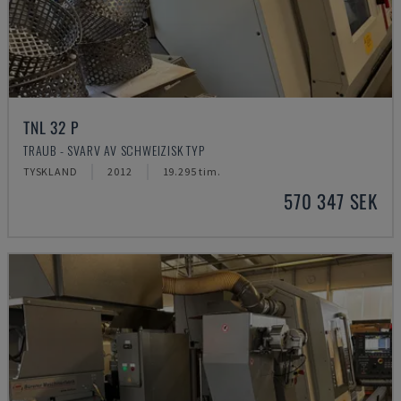
TNL 32 P
TRAUB - SVARV AV SCHWEIZISK TYP
TYSKLAND
2012
19.295 tim.
570 347 SEK