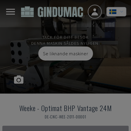
TACK FÖR DITT BESÖK
DENNA MASKIN SÅLDES NYLIGEN.
Se liknande maskiner
Weeke
-
Optimat BHP Vantage 24M
DE-CNC-WEE-2011-00001