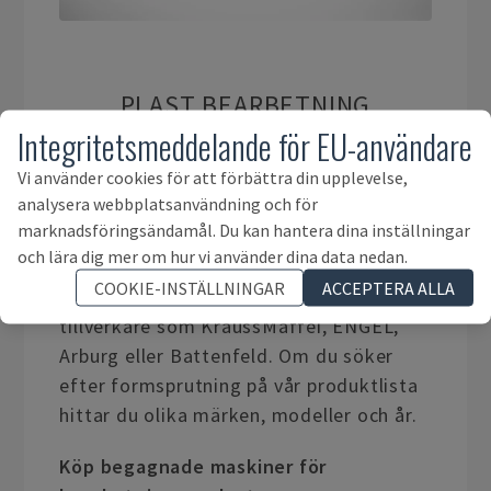
PLAST BEARBETNING
Integritetsmeddelande för EU-användare
Användningsindustri för
Vi använder cookies för att förbättra din upplevelse,
analysera webbplatsanvändning och för
plastbearbetning är en av våra
marknadsföringsändamål. Du kan hantera dina inställningar
huvudkategorier. Vi köper och säljer
och lära dig mer om hur vi använder dina data nedan.
begagnade maskiner för
COOKIE-INSTÄLLNINGAR
ACCEPTERA ALLA
plastbearbetning från olika OEM-
tillverkare som KraussMaffei, ENGEL,
Arburg eller Battenfeld. Om du söker
efter formsprutning på vår produktlista
hittar du olika märken, modeller och år.
Köp begagnade maskiner för