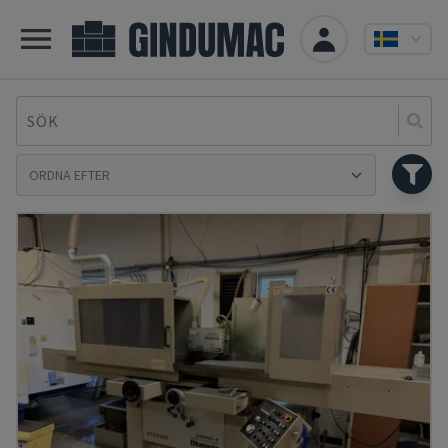
SÖK
Se