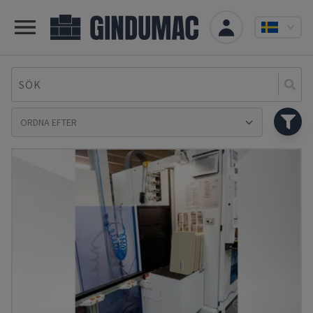
SÖK
Se