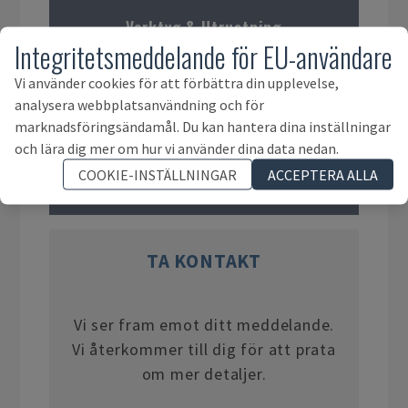
Verktyg & Utrustning
Integritetsmeddelande för EU-användare
Vi använder cookies för att förbättra din upplevelse,
analysera webbplatsanvändning och för
marknadsföringsändamål. Du kan hantera dina inställningar
och lära dig mer om hur vi använder dina data nedan.
COOKIE-INSTÄLLNINGAR
ACCEPTERA ALLA
Rörliga anläggningstillgångar
TA KONTAKT
Vi ser fram emot ditt meddelande.
Vi återkommer till dig för att prata
om mer detaljer.