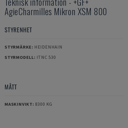
Teknisk information
-
+GF+
AgieCharmilles Mikron XSM 800
STYRENHET
STYRMÄRKE
:
HEIDENHAIN
STYRMODELL
:
ITNC 530
MÅTT
MASKINVIKT
:
8300 KG