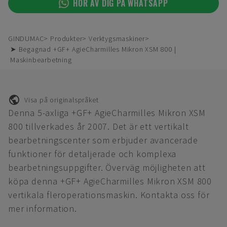
HÖR AV DIG PÅ WHATSAPP
GINDUMAC
Produkter
Verktygsmaskiner
➤ Begagnad +GF+ AgieCharmilles Mikron XSM 800 |
Maskinbearbetning
Visa på originalspråket
Denna 5-axliga +GF+ AgieCharmilles Mikron XSM
800 tillverkades år 2007. Det är ett vertikalt
bearbetningscenter som erbjuder avancerade
funktioner för detaljerade och komplexa
bearbetningsuppgifter. Överväg möjligheten att
köpa denna +GF+ AgieCharmilles Mikron XSM 800
vertikala fleroperationsmaskin. Kontakta oss för
mer information.