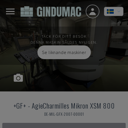
TACK FÖR DITT BESÖK
DENNA MASKIN SÅLDES NYLIGEN.
Se liknande maskiner
+GF+
-
AgieCharmilles Mikron XSM 800
DE-MIL-GFX-2007-00001