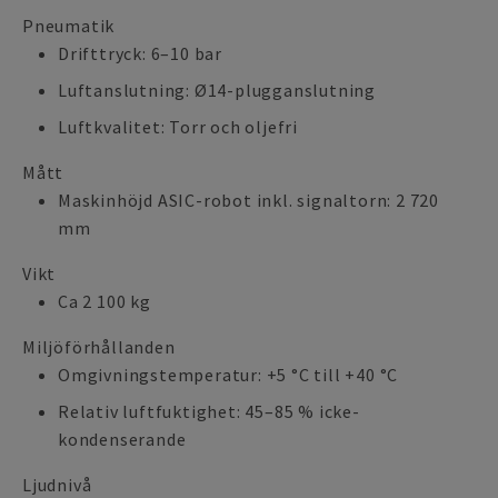
Pneumatik
Drifttryck: 6–10 bar
Luftanslutning: Ø14-plugganslutning
Luftkvalitet: Torr och oljefri
Mått
Maskinhöjd ASIC-robot inkl. signaltorn: 2 720
mm
Vikt
Ca 2 100 kg
Miljöförhållanden
Omgivningstemperatur: +5 °C till +40 °C
Relativ luftfuktighet: 45–85 % icke-
kondenserande
Ljudnivå