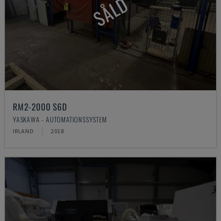
SÅLD
RM2-2000 S6D
YASKAWA - AUTOMATIONSSYSTEM
IRLAND
2018