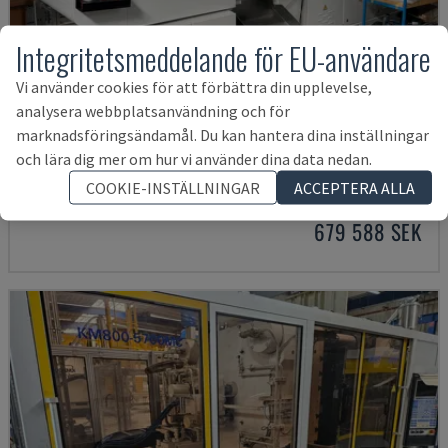
Integritetsmeddelande för EU-användare
Vi använder cookies för att förbättra din upplevelse,
analysera webbplatsanvändning och för
marknadsföringsändamål. Du kan hantera dina inställningar
NEO.E55/E110H
och lära dig mer om hur vi använder dina data nedan.
TEDERIC - HYDRAULISK FORMSPRUTNINGSMASKIN
COOKIE-INSTÄLLNINGAR
ACCEPTERA ALLA
TYSKLAND
2023
260 tim.
679 588 SEK