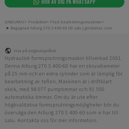
HÖR AV DIG PÅ WHATSAPP
GINDUMAC
Produkter
Plast bearbetningsmaskiner
➤ Begagnad Arburg 270 S 400-60 till salu | gindumac.com
Visa på originalspråket
Hydraulisk formsprutningsmaskin tillverkad 2001.
Denna Arburg 270 S 400-60 har en skruvdiameter
på 25 mm och en extra cylinder som är lämplig för
bearbetning av teflon. Maskinen är i driftklart
skick, med 98 077 pumptimmar och 91 550
automatiska timmar. Om du är ute efter
högkvalitativa formsprutningsmöjligheter bör du
överväga den Arburg 270 S 400-60 som vi har till
salu. Kontakta oss för mer information.