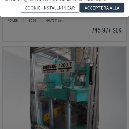
968.250 ZO
COOKIE-INSTÄLLNINGAR
ACCEPTERA ALLA
KLOECKNER DESMA - VERTIKAL FORMSPRUTNINGSMASKIN
POLEN
2006
40.737 tim.
745 977 SEK