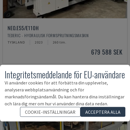
NEO.E55/E110H
TEDERIC - HYDRAULISK FORMSPRUTNINGSMASKIN
TYSKLAND
2023
260 tim.
679 588 SEK
Integritetsmeddelande för EU-användare
Vi använder cookies för att förbättra din upplevelse,
analysera webbplatsanvändning och för
marknadsföringsändamål. Du kan hantera dina inställningar
och lära dig mer om hur vi använder dina data nedan.
COOKIE-INSTÄLLNINGAR
ACCEPTERA ALLA