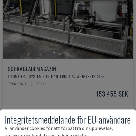
SCHRÄGLADEMAGAZIN
LOHMEIER - SYSTEM FÖR HANTERING AV ARBETSSTYCKEN
TYSKLAND
2014
153 455 SEK
Integritetsmeddelande för EU-användare
Vi använder cookies för att förbättra din upplevelse,
analysera webbplatsanvändning och för