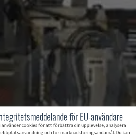
Integritetsmeddelande för EU-användare
i använder cookies för att förbättra din upplevelse, analysera
ebbplatsanvändning och för marknadsföringsändamål. Du kan