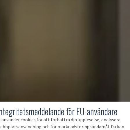
Integritetsmeddelande för EU-användare
i använder cookies för att förbättra din upplevelse, analysera
ebbplatsanvändning och för marknadsföringsändamål. Du kan