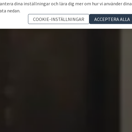
antera dina inställningar och lära dig mer om hur vi använder dina
ata nedan.
COOKIE-INSTÄLLNINGAR
ACCEPTERA ALLA