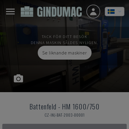
TACK FÖR DITT BESÖK
DENNA MASKIN SÅLDES NYLIGEN.
Se liknande maskiner
Battenfeld
-
HM 1600/750
CZ-INJ-BAT-2003-00001