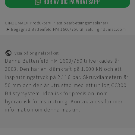
HÖR AV DIG PÅ WHATSAPP
GINDUMAC
Produkter
Plast bearbetningsmaskiner
➤ Begagnad Battenfeld HM 1600/750 till salu | gindumac.com
Visa på originalspråket
Denna Battenfeld HM 1600/750 tillverkades år
2003. Den har en klämkraft på 1.600 kN och ett
insprutningstryck på 2.116 bar. Skruvdiametern är
50 mm och den är utrustad med ett unilog CC300
B4 styrsystem. Idealisk för precision inom
hydraulisk formsprutning. Kontakta oss för mer
information om denna maskin.