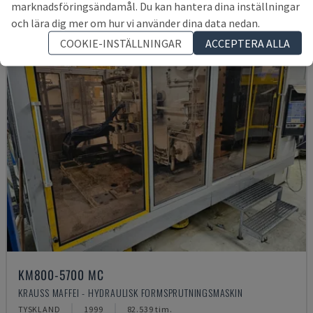
marknadsföringsändamål. Du kan hantera dina inställningar
och lära dig mer om hur vi använder dina data nedan.
COOKIE-INSTÄLLNINGAR
ACCEPTERA ALLA
KM800-5700 MC
KRAUSS MAFFEI - HYDRAULISK FORMSPRUTNINGSMASKIN
TYSKLAND
1999
82.539 tim.