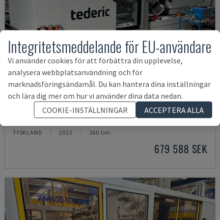
Integritetsmeddelande för EU-användare
Vi använder cookies för att förbättra din upplevelse,
analysera webbplatsanvändning och för
marknadsföringsändamål. Du kan hantera dina inställningar
och lära dig mer om hur vi använder dina data nedan.
NEO.E55/E110H
COOKIE-INSTÄLLNINGAR
ACCEPTERA ALLA
TEDERIC - HYDRAULISK FORMSPRUTNINGSMASKIN
TYSKLAND
2023
260 tim.
679 588 SEK