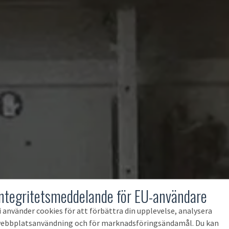
Integritetsmeddelande för EU-användare
i använder cookies för att förbättra din upplevelse, analysera
ebbplatsanvändning och för marknadsföringsändamål. Du kan