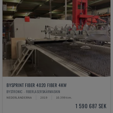
BYSPRINT FIBER 4020 FIBER 4KW
BYSTRONIC - FIBERLASERSKÄRMASKIN
NEDERLÄNDERNA
2019
10.399 tim.
1 590 687 SEK