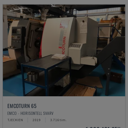
EMCOTURN 65
EMCO - HORISONTELL SVARV
TJECKIEN
2019
3.716 tim.