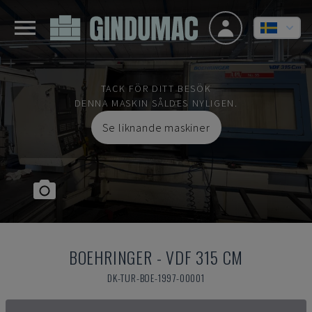
TACK FÖR DITT BESÖK
DENNA MASKIN SÅLDES NYLIGEN.
Se liknande maskiner
BOEHRINGER
-
VDF 315 CM
DK-TUR-BOE-1997-00001