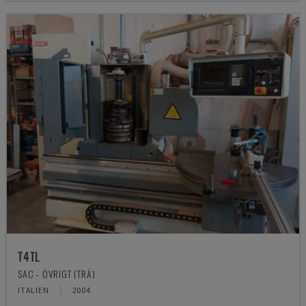
T4TL
SAC - ÖVRIGT (TRÄ)
ITALIEN
2004