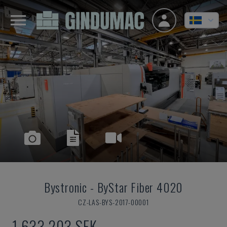
Bystronic
-
ByStar Fiber 4020
CZ-LAS-BYS-2017-00001
1 633 203 SEK