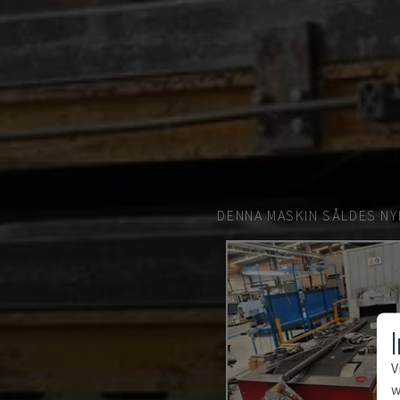
DENNA MASKIN SÅLDES NY
V
w