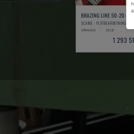
h
d
BRAZING LINE 50-20-35
SCAME - PLÅTBEARBETNINGSMA
SPANIEN
2018
1 293 5