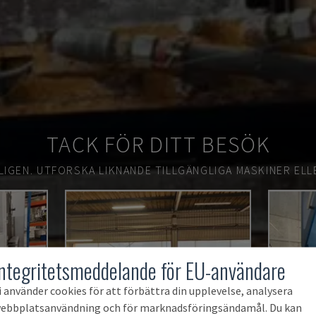
TACK FÖR DITT BESÖK
LIGEN.
UTFORSKA LIKNANDE TILLGÄNGLIGA MASKINER ELL
Integritetsmeddelande för EU-användare
i använder cookies för att förbättra din upplevelse, analysera
ebbplatsanvändning och för marknadsföringsändamål. Du kan