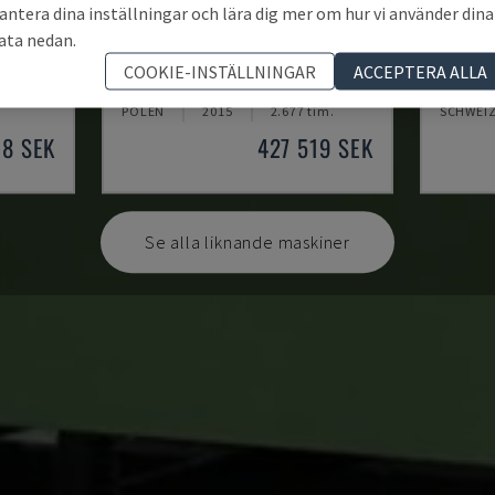
antera dina inställningar och lära dig mer om hur vi använder dina
ata nedan.
0-GI-DR
HMP SIRIUS PLUS -3000/3-L1
FMU1
COOKIE-INSTÄLLNINGAR
ACCEPTERA ALLA
SKIN
PARS - PLÅTBEARBETNINGSMASKIN
WAFIOS 
POLEN
2015
2.677 tim.
SCHWEI
18 SEK
427 519 SEK
Se alla liknande maskiner