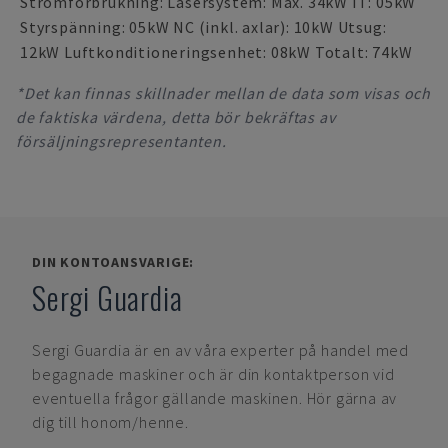
Strömförbrukning: Lasersystem: Max. 34kW IT: 05kW
Styrspänning: 05kW NC (inkl. axlar): 10kW Utsug:
12kW Luftkonditioneringsenhet: 08kW Totalt: 74kW
*Det kan finnas skillnader mellan de data som visas och
de faktiska värdena, detta bör bekräftas av
försäljningsrepresentanten.
DIN KONTOANSVARIGE:
Sergi Guardia
Sergi Guardia
är en av våra experter på handel med
begagnade maskiner och är din kontaktperson vid
eventuella frågor gällande maskinen. Hör gärna av
dig till honom/henne.