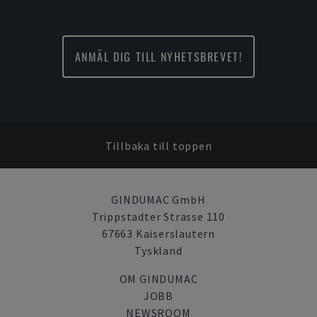
ANMÄL DIG TILL NYHETSBREVET!
Tillbaka till toppen
GINDUMAC GmbH
Trippstadter Strasse 110
67663 Kaiserslautern
Tyskland
OM GINDUMAC
JOBB
NEWSROOM