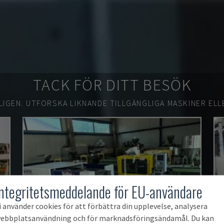
TACK FÖR DITT BESÖK
LIGEN.
UTFORSKA LIKNANDE TILLGÄNGLIGA MASKINER ELL
Integritetsmeddelande för EU-användare
i använder cookies för att förbättra din upplevelse, analysera
ebbplatsanvändning och för marknadsföringsändamål. Du kan