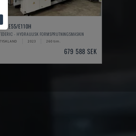
NEO.E55/E110H
TEDERIC - HYDRAULISK FORMSPRUTNINGSMASKIN
TYSKLAND
2023
260 tim.
679 588 SEK