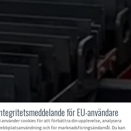
Integritetsmeddelande för EU-användare
i använder cookies för att förbättra din upplevelse, analysera
ebbplatsanvändning och för marknadsföringsändamål. Du kan