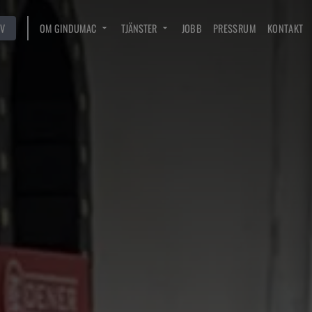
V
OM GINDUMAC
TJÄNSTER
JOBB
PRESSRUM
KONTAKT