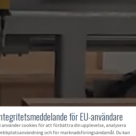
Integritetsmeddelande för EU-användare
i använder cookies för att förbättra din upplevelse, analysera
ebbplatsanvändning och för marknadsföringsändamål. Du kan