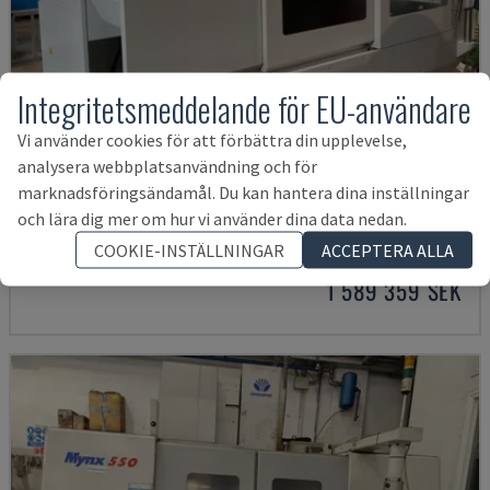
Integritetsmeddelande för EU-användare
Vi använder cookies för att förbättra din upplevelse,
analysera webbplatsanvändning och för
marknadsföringsändamål. Du kan hantera dina inställningar
U5-1530
och lära dig mer om hur vi använder dina data nedan.
SPINNER - VERTIKALT BEARBETNINGSCENTER
COOKIE-INSTÄLLNINGAR
ACCEPTERA ALLA
TYSKLAND
2021
6.000 tim.
1 589 359 SEK