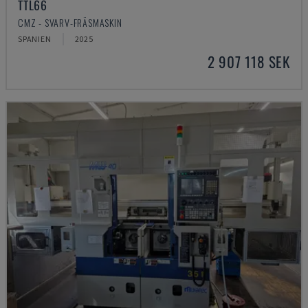
TTL66
CMZ - SVARV-FRÄSMASKIN
SPANIEN
2025
2 907 118 SEK