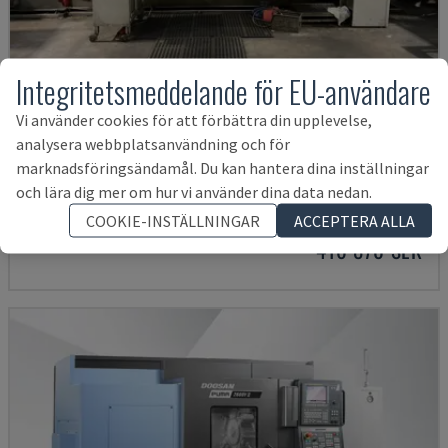
Integritetsmeddelande för EU-användare
Vi använder cookies för att förbättra din upplevelse,
analysera webbplatsanvändning och för
G250
marknadsföringsändamål. Du kan hantera dina inställningar
och lära dig mer om hur vi använder dina data nedan.
INDEX - SVARV-FRÄSMASKIN
TYSKLAND
2004
COOKIE-INSTÄLLNINGAR
ACCEPTERA ALLA
416 870 SEK