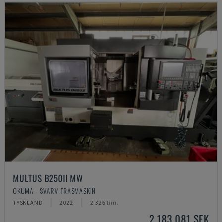
MULTUS B250II MW
OKUMA - SVARV-FRÄSMASKIN
TYSKLAND
2022
2.326 tim.
2 183 081 SEK