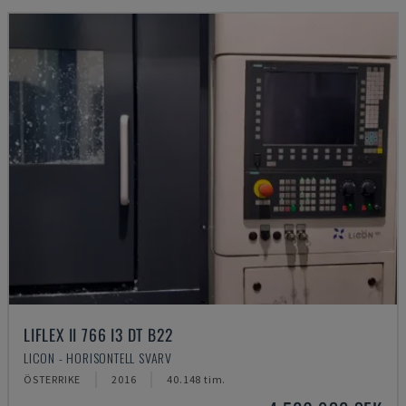
LIFLEX II 766 I3 DT B22
LICON - HORISONTELL SVARV
ÖSTERRIKE
2016
40.148 tim.