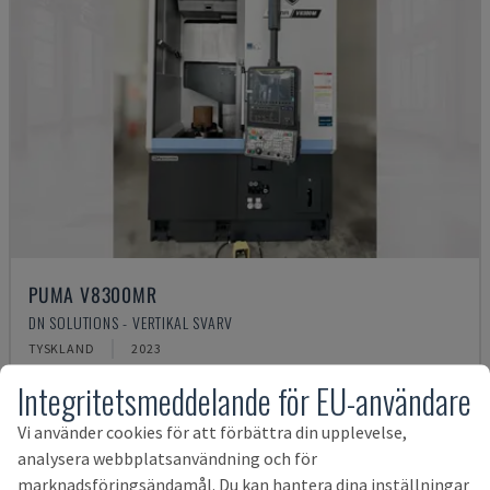
PUMA V8300MR
DN SOLUTIONS - VERTIKAL SVARV
TYSKLAND
2023
1 644 164 SEK
Integritetsmeddelande för EU-användare
Vi använder cookies för att förbättra din upplevelse,
analysera webbplatsanvändning och för
marknadsföringsändamål. Du kan hantera dina inställningar