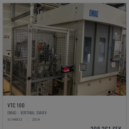
VTC 100
EMAG - VERTIKAL SVARV
SCHWEIZ
2014
208 261 SEK