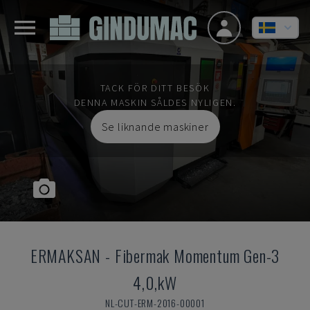
TACK FÖR DITT BESÖK
DENNA MASKIN SÅLDES NYLIGEN.
Se liknande maskiner
ERMAKSAN
-
Fibermak Momentum Gen-3
4,0,kW
NL-CUT-ERM-2016-00001