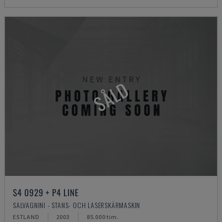
SÅLD
S4 0929 + P4 LINE
SALVAGNINI - STANS- OCH LASERSKÄRMASKIN
ESTLAND
2003
85.000 tim.