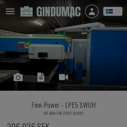
Finn-Power
-
LPE5 SWUH
HR-BEN-FIN-2002-00001
306 936 SEK