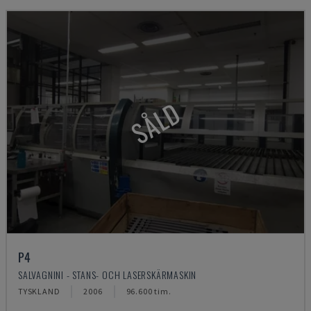
SÅLD
P4
SALVAGNINI - STANS- OCH LASERSKÄRMASKIN
TYSKLAND
2006
96.600 tim.