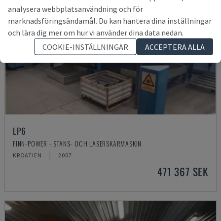
analysera webbplatsanvändning och för
marknadsföringsändamål. Du kan hantera dina inställningar
och lära dig mer om hur vi använder dina data nedan.
COOKIE-INSTÄLLNINGAR
ACCEPTERA ALLA
LP6
FINN-POWER - STANS- OCH LASERSKÄRMASKIN
KROATIEN
2007
471 367 SEK