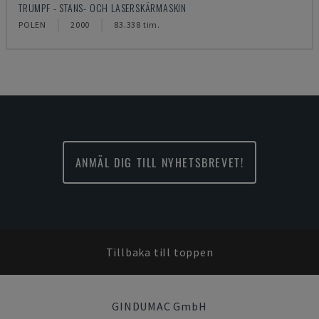
TRUMPF - STANS- OCH LASERSKÄRMASKIN
POLEN
2000
83.338 tim.
ANMÄL DIG TILL NYHETSBREVET!
Tillbaka till toppen
GINDUMAC GmbH