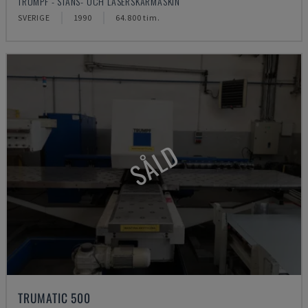
TRUMPF - STANS- OCH LASERSKÄRMASKIN
SVERIGE
1990
64.800 tim.
SÅLD
TRUMATIC 500