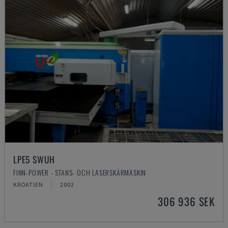
LPE5 SWUH
FINN-POWER - STANS- OCH LASERSKÄRMASKIN
KROATIEN
2002
306 936 SEK