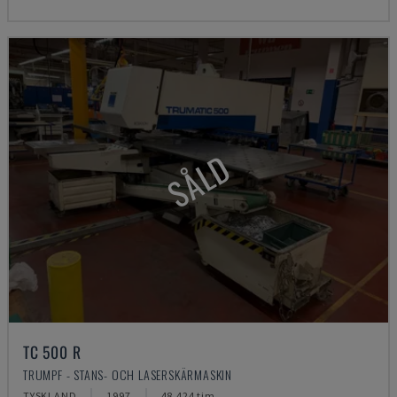
SÅLD
TC 500 R
TRUMPF - STANS- OCH LASERSKÄRMASKIN
TYSKLAND
1997
48.424 tim.