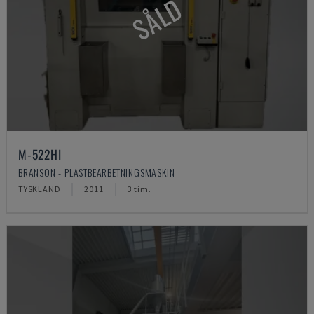
SÅLD
M-522HI
BRANSON - PLASTBEARBETNINGSMASKIN
TYSKLAND
2011
3 tim.