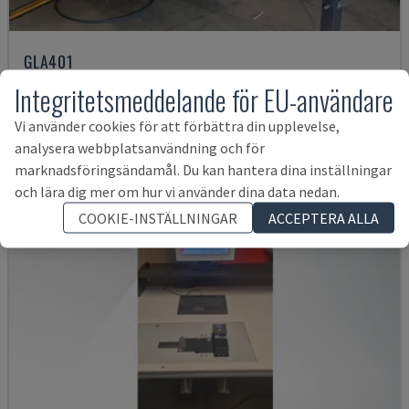
GLA401
ROTOX - PLASTBEARBETNINGSMASKIN
Integritetsmeddelande för EU-användare
ITALIEN
2024
Vi använder cookies för att förbättra din upplevelse,
438 444 SEK
analysera webbplatsanvändning och för
marknadsföringsändamål. Du kan hantera dina inställningar
och lära dig mer om hur vi använder dina data nedan.
COOKIE-INSTÄLLNINGAR
ACCEPTERA ALLA