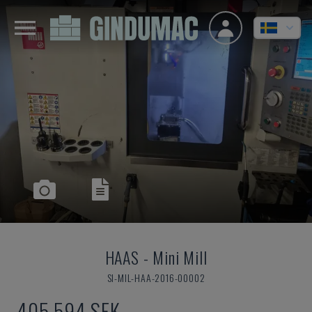
HAAS
-
Mini Mill
SI-MIL-HAA-2016-00002
405 594 SEK