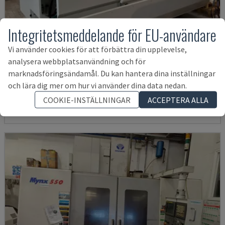
Integritetsmeddelande för EU-användare
Vi använder cookies för att förbättra din upplevelse,
U5-1530
analysera webbplatsanvändning och för
marknadsföringsändamål. Du kan hantera dina inställningar
SPINNER - VERTIKALT BEARBETNINGSCENTER
och lära dig mer om hur vi använder dina data nedan.
TYSKLAND
2021
6.000 tim.
COOKIE-INSTÄLLNINGAR
ACCEPTERA ALLA
1 589 359 SEK