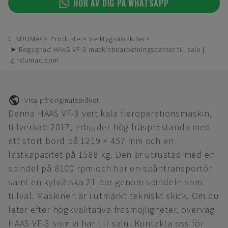
HÖR AV DIG PÅ WHATSAPP
GINDUMAC
Produkter
Verktygsmaskiner
➤ Begagnad HAAS VF-3 maskinbearbetningscenter till salu |
gindumac.com
Visa på originalspråket
Denna HAAS VF-3 vertikala fleroperationsmaskin,
tillverkad 2017, erbjuder hög fräsprestanda med
ett stort bord på 1219 × 457 mm och en
lastkapacitet på 1588 kg. Den är utrustad med en
spindel på 8100 rpm och har en spåntransportör
samt en kylvätska 21 bar genom spindeln som
tillval. Maskinen är i utmärkt tekniskt skick. Om du
letar efter högkvalitativa fräsmöjligheter, överväg
HAAS VF-3 som vi har till salu. Kontakta oss för