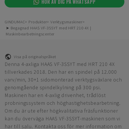
HÖR AV DIG PÅ WHATSAPP
GINDUMAC
Produkter
Verktygsmaskiner
➤ Begagnad HAAS VF-3SSYT med HRT 210 4X |
Maskinbearbetningscenter
Visa på originalspråket
Denna 4-axliga HAAS VF-3SSYT med HRT 210 4X
tillverkades 2018. Den har en spindel på 12.000
varv/min, 30+1 sidomonterad verktygsväxlare och
genomgående spindelkylning på 300 psi.
Maskinen har en 4-axlig drivenhet, trådlöst
probningssystem och höghastighetsbearbetning.
Om du är ute efter högkvalitativa fräsfunktioner
kan du överväga HAAS VF-3SSYT-maskinen som vi
har till salu. Kontakta oss för mer information om