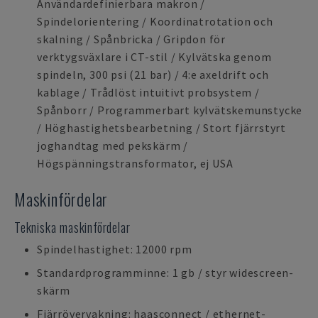
Användardefinierbara makron /
Spindelorientering / Koordinatrotation och
skalning / Spånbricka / Gripdon för
verktygsväxlare i CT-stil / Kylvätska genom
spindeln, 300 psi (21 bar) / 4:e axeldrift och
kablage / Trådlöst intuitivt probsystem /
Spånborr / Programmerbart kylvätskemunstycke
/ Höghastighetsbearbetning / Stort fjärrstyrt
joghandtag med pekskärm /
Högspänningstransformator, ej USA
Maskinfördelar
Tekniska maskinfördelar
Spindelhastighet: 12000 rpm
Standardprogramminne: 1 gb / styr widescreen-
skärm
Fjärrövervakning: haasconnect / ethernet-