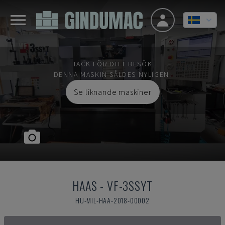
TACK FÖR DITT BESÖK
DENNA MASKIN SÅLDES NYLIGEN.
Se liknande maskiner
HAAS
-
VF-3SSYT
HU-MIL-HAA-2018-00002