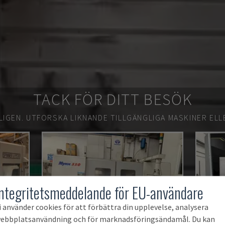
TACK FÖR DITT BESÖK
LIGEN.
UTFORSKA LIKNANDE TILLGÄNGLIGA MASKINER ELL
Integritetsmeddelande för EU-användare
i använder cookies för att förbättra din upplevelse, analysera
ebbplatsanvändning och för marknadsföringsändamål. Du kan