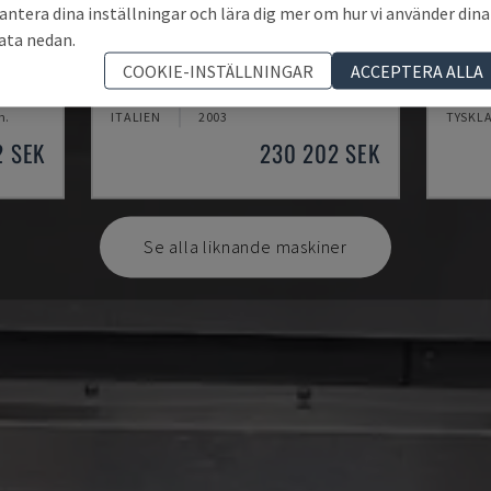
antera dina inställningar och lära dig mer om hur vi använder dina
ata nedan.
MYNX 550
ECOM
COOKIE-INSTÄLLNINGAR
ACCEPTERA ALLA
CENTER
DAEWOO - VERTIKALT BEARBETNINGSCENTER
DMG - 
m.
ITALIEN
2003
TYSKL
2 SEK
230 202 SEK
Se alla liknande maskiner