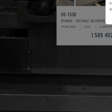
h
d
U5-1530
SPINNER - VERTIKALT BEARBETNINGS
TYSKLAND
2021
6.000 ti
1 589 49