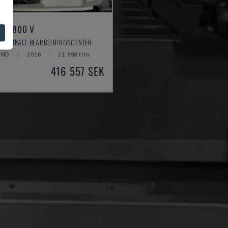
ILL 800 V
VERTIKALT BEARBETNINGSCENTER
AND
2016
11.898 tim.
416 557 SEK