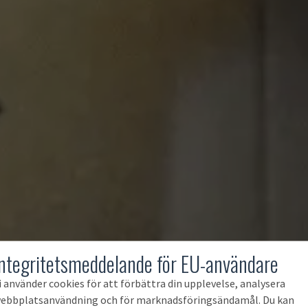
Integritetsmeddelande för EU-användare
i använder cookies för att förbättra din upplevelse, analysera
ebbplatsanvändning och för marknadsföringsändamål. Du kan