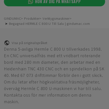
HÖR AV DIG PÅ WHATSAPP
GINDUMAC
Produkter
Verktygsmaskiner
➤ Begagnad HERMLE C 800 U Till Salu | gindumac.com
Visa på originalspråket
Denna 5-axliga Hermle C 800 U tillverkades 1998.
En CNC universalfräs med ett vridbart roterande
bord med 280 mm diameter, den arbetar med en
Heidenhain TNC 430 CNC och en spindelkon på SK
40. Med 67 073 drifttimmar förblir den i gott skick.
Om du letar efter högkvalitativa fräsmöjligheter,
överväg Hermle C 800 U-maskinen vi har till salu.
Kontakta oss för mer information om denna
maskin.