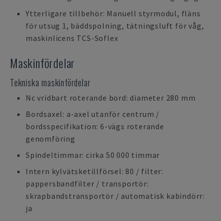
Ytterligare tillbehör: Manuell styrmodul, fläns
för utsug 1, bäddspolning, tätningsluft för våg,
maskinlicens TCS-Soflex
Maskinfördelar
Tekniska maskinfördelar
Nc vridbart roterande bord: diameter 280 mm
Bordsaxel: a-axel utanför centrum /
bordsspecifikation: 6-vägs roterande
genomföring
Spindeltimmar: cirka 50 000 timmar
Intern kylvätsketillförsel: 80 / filter:
pappersbandfilter / transportör:
skrapbandstransportör / automatisk kabindörr:
ja