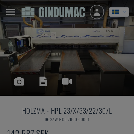
HOLZMA
-
HPL 23/X/33/22/30/L
DE-SAW-HOL-2000-00001
142 587 SEK