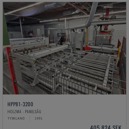
HPP81-3200
HOLZMA - PANELSÅG
TYSKLAND
1991
405 824 SEK