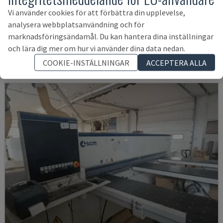
HPV11
Vi använder cookies för att förbättra din upplevelse,
analysera webbplatsanvändning och för
HOLZMA - PANELSÅG
marknadsföringsändamål. Du kan hantera dina inställningar
TYSKLAND
1999
och lära dig mer om hur vi använder dina data nedan.
186 460 SEK
COOKIE-INSTÄLLNINGAR
ACCEPTERA ALLA