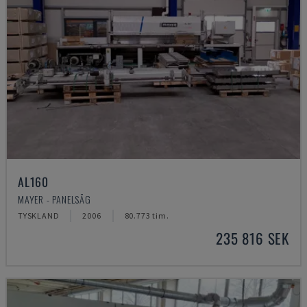
AL160
MAYER - PANELSÅG
TYSKLAND
2006
80.773 tim.
235 816 SEK