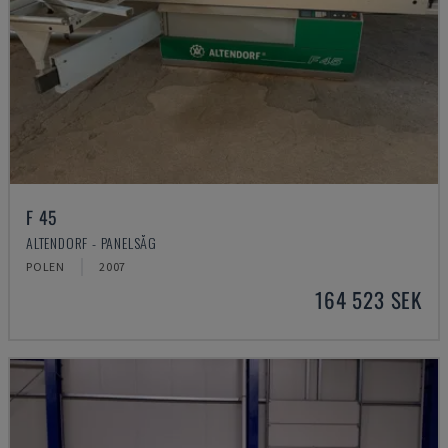
F 45
ALTENDORF - PANELSÅG
POLEN
2007
164 523 SEK