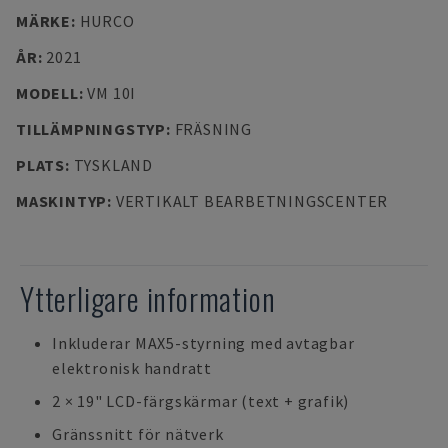
MÄRKE
:
HURCO
ÅR
:
2021
MODELL
:
VM 10I
TILLÄMPNINGSTYP
:
FRÄSNING
PLATS
:
TYSKLAND
MASKINTYP
:
VERTIKALT BEARBETNINGSCENTER
Ytterligare information
Inkluderar MAX5-styrning med avtagbar
elektronisk handratt
2 × 19" LCD-färgskärmar (text + grafik)
Gränssnitt för nätverk