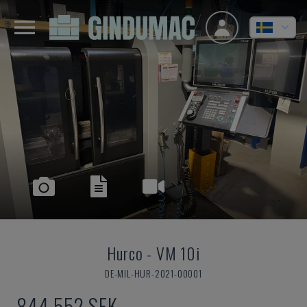
Hurco
-
VM 10i
DE-MIL-HUR-2021-00001
844 552 SEK