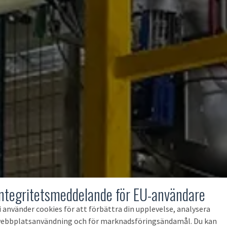
Integritetsmeddelande för EU-användare
i använder cookies för att förbättra din upplevelse, analysera
ebbplatsanvändning och för marknadsföringsändamål. Du kan