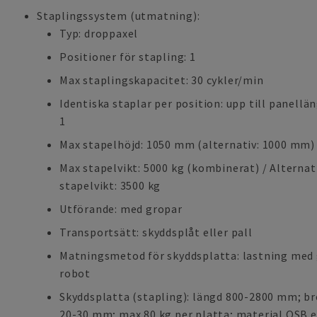
Staplingssystem (utmatning):
Typ: droppaxel
Positioner för stapling: 1
Max staplingskapacitet: 30 cykler/min
Identiska staplar per position: upp till panel
1
Max stapelhöjd: 1050 mm (alternativ: 1000 mm)
Max stapelvikt: 5000 kg (kombinerat) / Alterna
stapelvikt: 3500 kg
Utförande: med gropar
Transportsätt: skyddsplåt eller pall
Matningsmetod för skyddsplatta: lastning med 
robot
Skyddsplatta (stapling): längd 800-2800 mm; b
20-30 mm; max 80 kg per platta; material OSB e