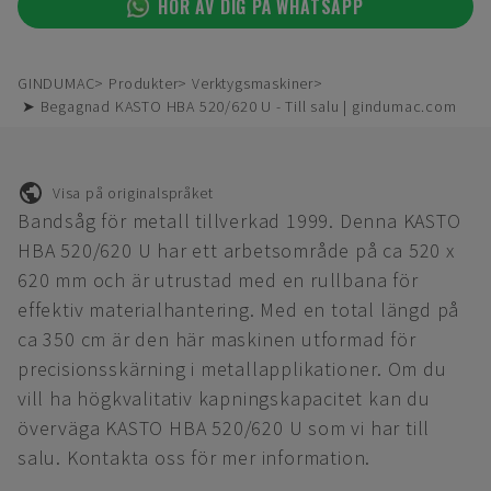
HÖR AV DIG PÅ WHATSAPP
GINDUMAC
Produkter
Verktygsmaskiner
➤ Begagnad KASTO HBA 520/620 U - Till salu | gindumac.com
Visa på originalspråket
Bandsåg för metall tillverkad 1999. Denna KASTO
HBA 520/620 U har ett arbetsområde på ca 520 x
620 mm och är utrustad med en rullbana för
effektiv materialhantering. Med en total längd på
ca 350 cm är den här maskinen utformad för
precisionsskärning i metallapplikationer. Om du
vill ha högkvalitativ kapningskapacitet kan du
överväga KASTO HBA 520/620 U som vi har till
salu. Kontakta oss för mer information.