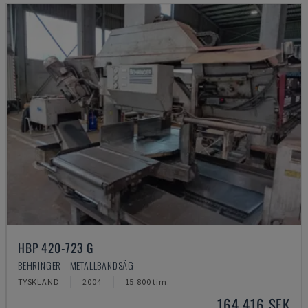
HBP 420-723 G
BEHRINGER - METALLBANDSÅG
TYSKLAND
2004
15.800 tim.
164 416 SEK