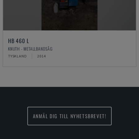
HB 460 L
KNUTH - METALLBANDSÅG
TYSKLAND
2014
ANMÄL DIG TILL NYHETSBREVET!