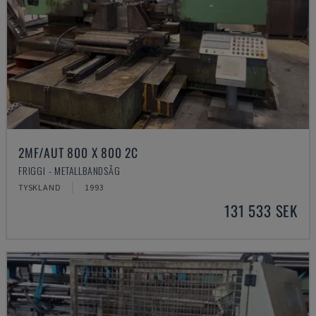
2MF/AUT 800 X 800 2C
FRIGGI - METALLBANDSÅG
TYSKLAND
1993
131 533 SEK