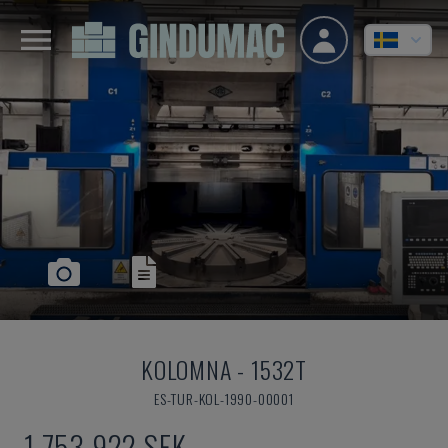
KOLOMNA
-
1532T
ES-TUR-KOL-1990-00001
1 753 922 SEK